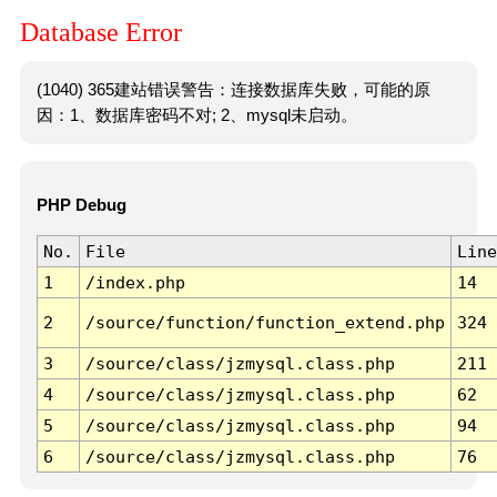
Database Error
(1040) 365建站错误警告：连接数据库失败，可能的原
因：1、数据库密码不对; 2、mysql未启动。
PHP Debug
No.
File
Line
1
/index.php
14
2
/source/function/function_extend.php
324
3
/source/class/jzmysql.class.php
211
4
/source/class/jzmysql.class.php
62
5
/source/class/jzmysql.class.php
94
6
/source/class/jzmysql.class.php
76