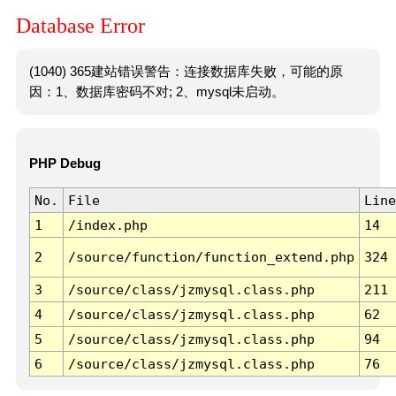
Database Error
(1040) 365建站错误警告：连接数据库失败，可能的原
因：1、数据库密码不对; 2、mysql未启动。
PHP Debug
No.
File
Line
1
/index.php
14
2
/source/function/function_extend.php
324
3
/source/class/jzmysql.class.php
211
4
/source/class/jzmysql.class.php
62
5
/source/class/jzmysql.class.php
94
6
/source/class/jzmysql.class.php
76