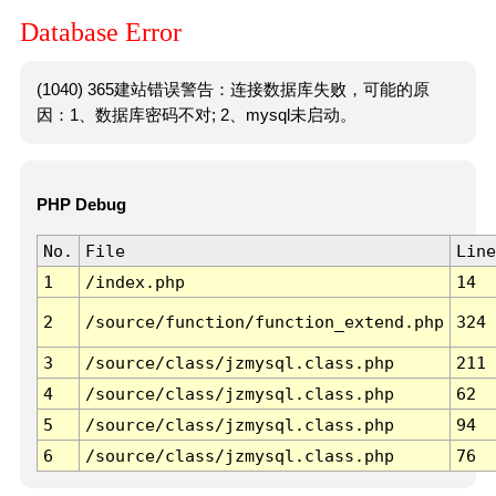
Database Error
(1040) 365建站错误警告：连接数据库失败，可能的原
因：1、数据库密码不对; 2、mysql未启动。
PHP Debug
No.
File
Line
1
/index.php
14
2
/source/function/function_extend.php
324
3
/source/class/jzmysql.class.php
211
4
/source/class/jzmysql.class.php
62
5
/source/class/jzmysql.class.php
94
6
/source/class/jzmysql.class.php
76